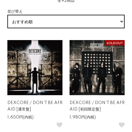
全92商品
並び替え
SOLDOUT
DEXCORE / DON’T BE AFR
DEXCORE / DON’T BE AFR
AID [通常盤]
AID [初回限定盤]
1,650円(内税)
1,980円(内税)