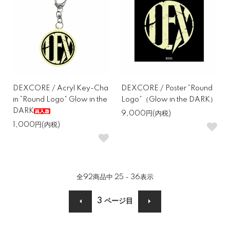
DEXCORE / Acryl Key-Cha
DEXCORE / Poster “Round
in “Round Logo” Glow in the
Logo”（Glow in the DARK）
DARK
9,000円(内税)
1,000円(内税)
全
92
商品中
25 - 36
表示
3
ページ目