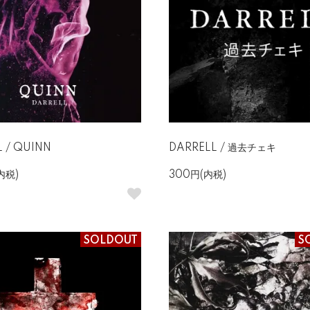
 / QUINN
DARRELL / 過去チェキ
内税)
300円(内税)
SOLDOUT
S