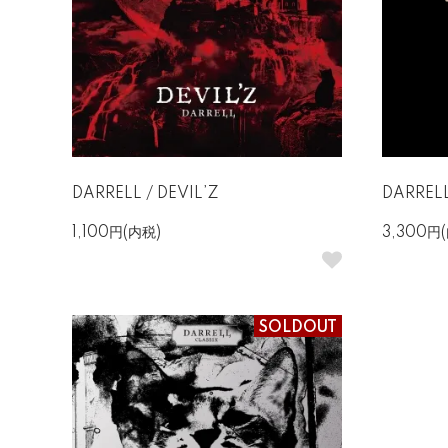
DARRELL / DEVIL’Z
DARRELL
1,100円(内税)
3,300円
SOLDOUT