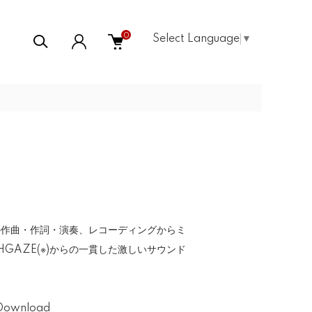
0
Select Language
▼
ての作曲・作詞・演奏、レコーディングからミ
HGAZE(※)からの一貫した激しいサウンド
＆Download