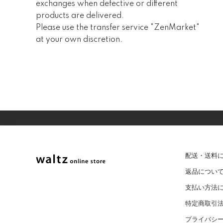
exchanges when defective or different
products are delivered.
Please use the transfer service "ZenMarket"
at your own discretion.
配送・送料
返品につい
支払い方法
特定商取引
プライバシ