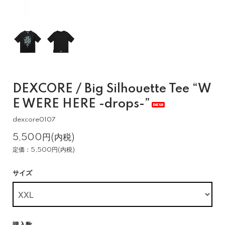
DEXCORE / Big Silhouette Tee “W
E WERE HERE -drops-”
dexcore0107
5,500円(内税)
定価：5,500円(内税)
サイズ